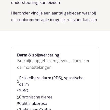
ondersteuning kan bieden.
Hieronder vind je een aantal gebieden waarbij
microbioomtherapie mogelijk relevant kan zijn.
Darm & spijsvertering
Buikpijn, opgeblazen gevoel, diarree en
darmontstekingen
Prikkelbare darm (PDS), spastische
5
darm
SIBO
5
Chronische diaree
5
Colitis ulcerosa
5
Ziekte van Crohn