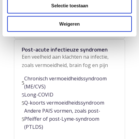
Selectie toestaan
Atherosclerose
5
Lees meer
Weigeren
Post-acute infectieuze syndromen
Een veelheid aan klachten na infectie,
zoals vermoeidheid, brain fog en pijn
Chronisch vermoeidheidssyndroom
5
(ME/CVS)
Long-COVID
5
Q-koorts vermoeidheidssyndroom
5
Andere PAIS vormen, zoals post-
Pfeiffer of post-Lyme-syndroom
5
(PTLDS)