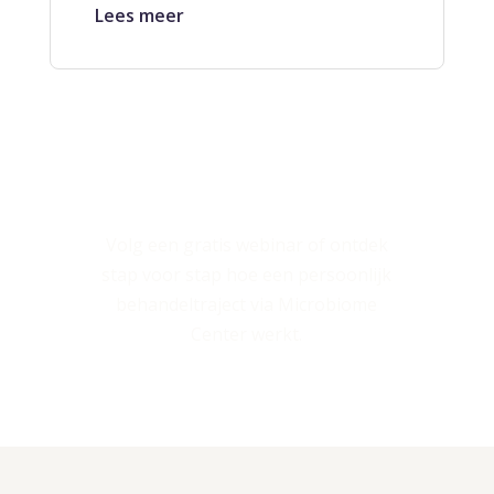
Lees meer
Meer leren over
microbioomtherapie?
Volg een gratis webinar of ontdek
stap voor stap hoe een persoonlijk
behandeltraject via Microbiome
Center werkt.
Ontdek hoe het
Bekijk volgend
werkt
webinar