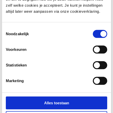
Autisme
5
zelf welke cookies je accepteert. Je kunt je instellingen
Parkinson
altijd later weer aanpassen via onze cookieverklaring.
5
Multiple sclerosis
5
Dementie
5
Toestemmingsselectie
Alzheimer
5
Noodzakelijk
Lees meer
Voorkeuren
Hart, stofwisseling & gezond ouder
Statistieken
worden
Gezonde stofwisseling, hart- en
Marketing
vaatgezondheid en veroudering
Diabetes
5
Obesitas
5
Alles toestaan
Metabool syndroom
5
Hoge bloeddruk
5