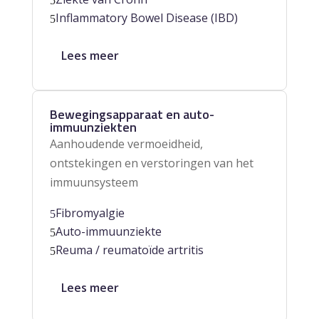
5
Inflammatory Bowel Disease (IBD)
5
Lees meer
Bewegingsapparaat en auto-
immuunziekten
Aanhoudende vermoeidheid,
ontstekingen en verstoringen van het
immuunsysteem
Fibromyalgie
5
Auto-immuunziekte
5
Reuma / reumatoïde artritis
5
Lees meer