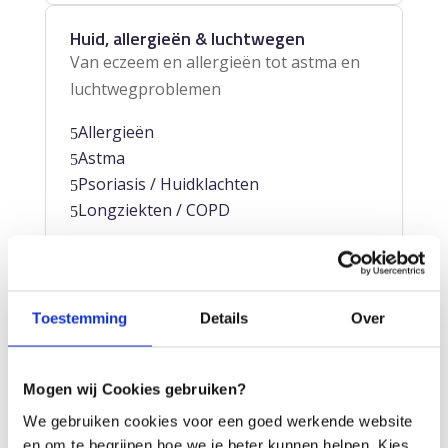
Huid, allergieën & luchtwegen
Van eczeem en allergieën tot astma en
luchtwegproblemen
Allergieën
5
Astma
5
Psoriasis / Huidklachten
5
Longziekten / COPD
5
Lees meer
Toestemming
Details
Over
Zenuwstelsel, brein, en stemming
De darm-brein-as en de invloed van het
Mogen wij Cookies gebruiken?
microbioom op hersenen en gedrag
We gebruiken cookies voor een goed werkende website
Depressie
5
en om te begrijpen hoe we je beter kunnen helpen. Kies