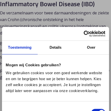
Inflammatory Bowel Disease (IBD)
De verzamelnaam voor twee darmaandoeningen: de ziekte 
van Crohn (chronische ontsteking in het hele 
spijsverteringskanaal) en colitis ulcerosa (ontsteking van 
de dikke darm)
Bij deze aandoeningen is er iets drastisch mis in de 
Toestemming
Details
Over
interactie tussen immuunsysteem en Microbioom, en de 
samenstelling van het Microbioom is daarop van invloed. 
Het aanpassen hiervan door probiotica of 
Mogen wij Cookies gebruiken?
poeptransplantatie lijkt een verbetering van de klachten te 
We gebruiken cookies voor een goed werkende website
geven.
en om te begrijpen hoe we je beter kunnen helpen. Kies
zelf welke cookies je accepteert. Je kunt je instellingen
altijd later weer aanpassen via onze cookieverklaring.
Toestemmingsselectie