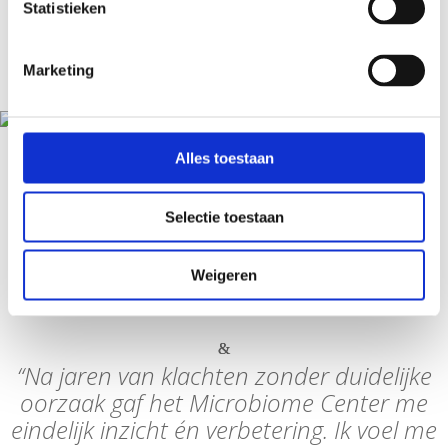
Betere spijsvertering
Statistieken
Bij klachten zoals buikpijn of een opgeblazen gevoel
kan analyse inzicht geven. Samen kijk je wat jouw
Marketing
microbioom nodig heeft.
Meer energie & minder vermoeidheid
Alles toestaan
Je microbioom beïnvloedt de opname van
voedingsstoffen. Herstel van balans kan bijdragen aan
Selectie toestaan
meer energie.
Bekijk hoe het microbioom jouw klachten kan
Weigeren
beïnvloeden
“Na jaren van klachten zonder duidelijke
oorzaak gaf het Microbiome Center me
eindelijk inzicht én verbetering. Ik voel me