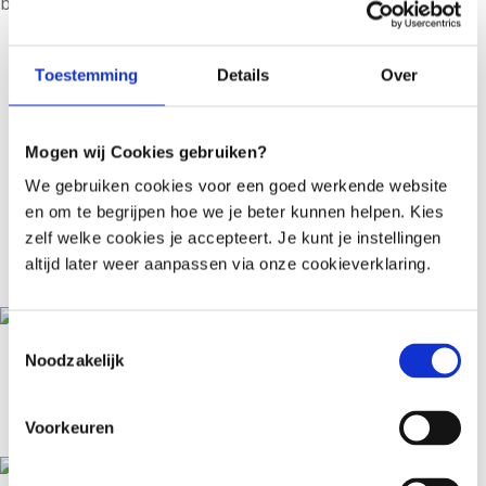
behandelaar.
Toestemming
Details
Over
Wat microbioom-
Mogen wij Cookies gebruiken?
therapie voor veel
We gebruiken cookies voor een goed werkende website
en om te begrijpen hoe we je beter kunnen helpen. Kies
mensen kan
zelf welke cookies je accepteert. Je kunt je instellingen
altijd later weer aanpassen via onze cookieverklaring.
betekenen
Toestemmingsselectie
Ondersteuning bij ontstekingsklachten
Noodzakelijk
Een verstoord microbioom kan een rol spelen bij
langdurige ontsteking. Gerichte therapie kan helpen
Voorkeuren
om die balans te herstellen.