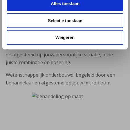
gepersonaliseerde behandeling. Op basis van jouw
Alles toestaan
microbiome-analyse en medische situatie kan een
persoonlijk recept worden samengesteld, vaak
Selectie toestaan
gecombineerd met voedingsadvies.
Weigeren
De bacteriestammen die worden gebruikt zijn
geselecteerd op basis van wetenschappelijke studies
en afgestemd op jouw persoonlijke situatie, in de
juiste combinatie en dosering.
Wetenschappelijk onderbouwd, begeleid door een
behandelaar en afgestemd op jouw microbioom.