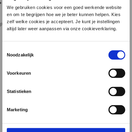

We gebruiken cookies voor een goed werkende website
En andere gezondheidsfactoren.
en om te begrijpen hoe we je beter kunnen helpen. Kies
zelf welke cookies je accepteert. Je kunt je instellingen
Persoonlijke behandeling vraagt daarom om maatwerk.
altijd later weer aanpassen via onze cookieverklaring.
Toestemmingsselectie
Noodzakelijk
Voorkeuren
Waarom een behandeling op maat?
Veel probiotica bevatten standaardcombinaties van
Statistieken
bacteriestammen. Die sluiten niet altijd goed aan bij
het unieke profiel van uw microbioom en klachten.
Marketing
Bij Microbiome Center werken behandelaren,
apothekers en onderzoekers samen aan een