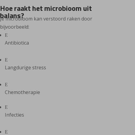
Hoe raakt het microbioom uit
balans?
Je microbioom kan verstoord raken door
bijvoorbeeld:
E
Antibiotica
E
Langdurige stress
E
Chemotherapie
E
Infecties
E