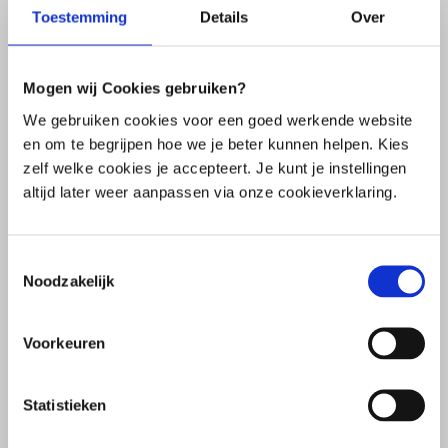
Ja, dat kan soms.
Toestemming
Details
Over
Als je al een microbioomanalyse hebt laten uitvoeren door een
betrouwbaar laboratorium, kan deze mogelijk voldoende informatie
Mogen wij Cookies gebruiken?
bevatten om een behandeling te starten.
We gebruiken cookies voor een goed werkende website
en om te begrijpen hoe we je beter kunnen helpen. Kies
Of een bestaande analyse geschikt is, hangt af van de kwaliteit van
zelf welke cookies je accepteert. Je kunt je instellingen
de analyse en de informatie die beschikbaar is. In sommige gevallen
altijd later weer aanpassen via onze cookieverklaring.
is aanvullende diagnostiek nodig.
Je behandelaar kan beoordelen of een bestaande analyse bruikbaar
Toestemmingsselectie
is voor jouw situatie.
Noodzakelijk
Hoe lang duurt een behandeling?
Meestal wordt MyOwnBlend voorgeschreven voor een periode van 2
Voorkeuren
maanden. Tijdens deze periode beoordeel je samen met je
behandelaar hoe de behandeling verloopt en of verdere begeleiding
Statistieken
nodig is.