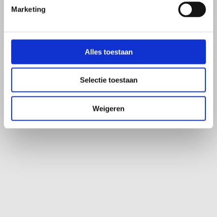
Hoe snel veranderingen merkbaar zijn, verschilt per persoon.
Marketing
Sommige mensen merken al binnen enkele weken verschil, terwijl dit
bij anderen meer tijd kost.
Voor een zo goed mogelijk resultaat is het belangrijk om ook
Alles toestaan
aandacht te besteden aan voeding en leefstijl. Je behandelaar kan je
hierover adviseren.
Selectie toestaan
Of een vervolgbehandeling nodig is, hangt af van jouw situatie en
wordt samen met je behandelaar besproken.
Weigeren
Wat is MyOwnBlend en wat zit daarin?
MyOwnBlend is een persoonlijke microbioombehandeling die
speciaal voor jou wordt samengesteld door een apotheker op basis
van het behandeladvies van je behandelaar.
De behandeling kan bestaan uit een combinatie van
bacteriestammen, prebiotica en andere ondersteunende
ingrediënten. De exacte samenstelling wordt afgestemd op jouw