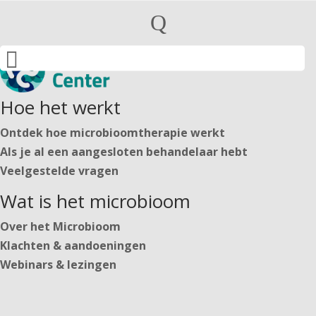
Particulieren
Q
Behandelaren

Nederlands
English
Deutsch
Hoe het werkt
Ontdek hoe microbioomtherapie werkt
Nederlands
Als je al een aangesloten behandelaar hebt
English
Veelgestelde vragen
Deutsch
Wat is het microbioom
Over het Microbioom
Inloggen
Klachten & aandoeningen
Webinars & lezingen
Start jouw traject
https://secure.microbiome-center.nl/