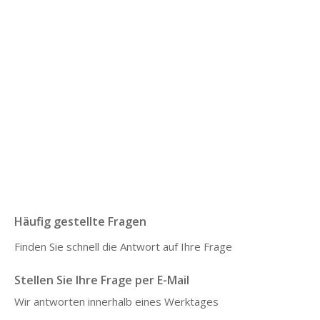
Bereit herauszufinden, was dein
Mikrobiom sagt?
Bereits 20.000+ Personen haben sich für eine
Analyse mit persönlicher Anleitung
entschieden.
Erfahren Sie, wie es funktioniert
Beginnen Sie Ihren Weg
Häufig gestellte Fragen
Finden Sie schnell die Antwort auf Ihre Frage
Stellen Sie Ihre Frage per E-Mail
Wir antworten innerhalb eines Werktages