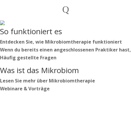
Privatpersonen
Q
Praktiker

Deutsch
So funktioniert es
Nederlands
English
Entdecken Sie, wie Mikrobiomtherapie funktioniert
Wenn du bereits einen angeschlossenen Praktiker hast,
Häufig gestellte Fragen
Deutsch
Was ist das Mikrobiom
Nederlands
English
Lesen Sie mehr über Mikrobiomtherapie
Webinare & Vorträge
Anmelden
Beginnen Sie Ihren Weg
https://secure.microbiome-center.nl/