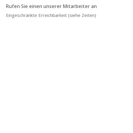
Rufen Sie einen unserer Mitarbeiter an
Eingeschränkte Erreichbarkeit (siehe Zeiten)
Haftungsausschluss
Die Informationen auf dieser Website dienen als allgemeine Information über das 
Mikrobiom, den Lebensstil und die Gesundheit. Der Inhalt ersetzt keine medizinische 
Beratung, Diagnose oder Behandlung. Hast du gesundheitliche Probleme oder 
Fragen zu deiner Situation? Kontaktieren Sie dann Ihren Arzt oder Ihren 
behandelnden Arzt. Die Mikrobiomtherapie wird stets von registrierten 
medizinischen Fachkräften im Microbiome Center überwacht.    
So funktioniert es
Entdecken Sie, wie Mikrobiomtherapie funktioniert
Wenn du bereits einen angeschlossenen Praktiker hast,
Häufig gestellte Fragen