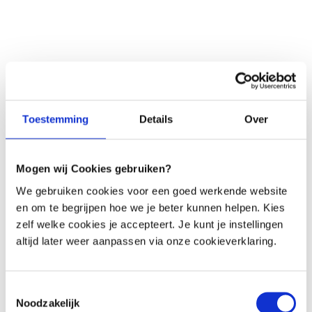
Verdauungstrakts) und Colitis ulcerosa (Entzündung des 
Dickdarms)
Unter diesen Bedingungen stimmt etwas grundlegend 
nicht in der Interaktion zwischen Immunsystem und 
Mikrobiom, und die Zusammensetzung des Mikrobioms 
beeinflusst dies. Die Korrektur durch Probiotika oder 
Toestemming
Details
Over
Stuhltransplantation scheint die Symptome zu verbessern. 
Mogen wij Cookies gebruiken?
We gebruiken cookies voor een goed werkende website
en om te begrijpen hoe we je beter kunnen helpen. Kies
zelf welke cookies je accepteert. Je kunt je instellingen
Reizbarer Darm (IBS), 
altijd later weer aanpassen via onze cookieverklaring.
spastischer Darm
Toestemmingsselectie
10 bis 15 % der Niederländer haben IBS-Symptome. Zu den 
Noodzakelijk
Symptomen gehören Bauchschmerzen, Blähungen und ein 