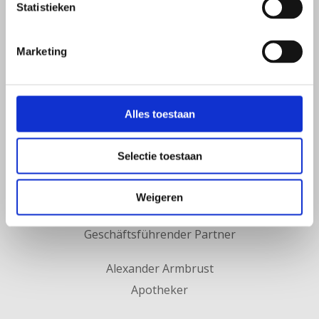
Statistieken
Projektleiter
Dennis Zeilstra
Marketing
Wissenschaftliche Hauptangelegenheiten
Barbera Eijgel
Alles toestaan
Medizinischer Support-Manager
Selectie toestaan
Ingrid Brünner
Key Account Manager D-A-CH
Weigeren
Wim de Jong
Geschäftsführender Partner
Alexander Armbrust
Apotheker