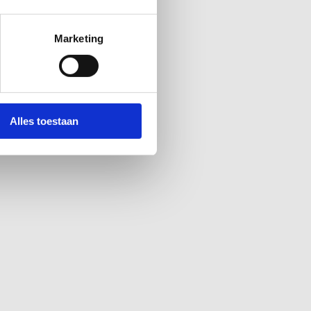
Marketing
 Hierdoor ontstaan vaak rode,
d als een aandoening waarbij het
Alles toestaan
belangstelling voor de relatie
oom mogelijk bijdragen aan