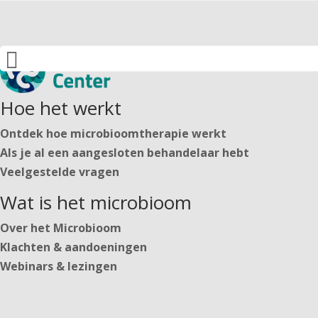
Particulieren
Behandelaren

Nederlands
English
Deutsch
Hoe het werkt
Ontdek hoe microbioomtherapie werkt
Als je al een aangesloten behandelaar hebt
Veelgestelde vragen
Wat is het microbioom
Nederlands
English
Over het Microbioom
Deutsch
Klachten & aandoeningen
Webinars & lezingen