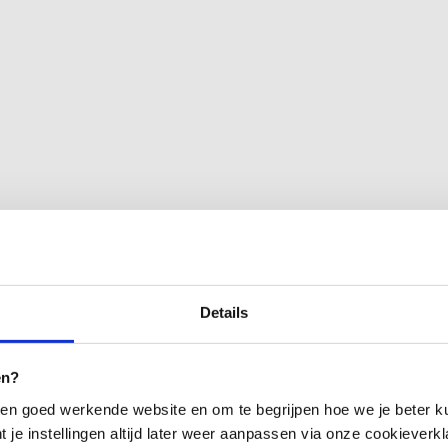
andoeningen. Onderzoek laat zien dat veranderingen in de s
r waarop het lichaam reageert op allergenen.
ziekte van de luchtwegen die kan leiden tot benauwdheid, 
nsen met astma ervaart daarnaast ook darmklachten.
armmicrobioom als het microbioom van de luchtwegen kan v
Details
as staat hierbij centraal: de wisselwerking tussen darmg
twikkeling is, zijn er steeds meer aanwijzingen dat het dar
en?
en goed werkende website en om te begrijpen hoe we je beter ku
t je instellingen altijd later weer aanpassen via onze cookieverkl