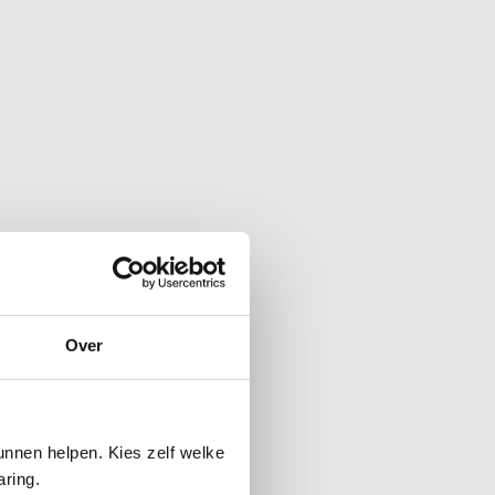
amenstelling van het microbioom
piepende ademhaling en
erschillen van dat van gezonde
Over
ezondheid en longgezondheid. Hoewel
mmicrobioom een rol speelt bij
nnen helpen. Kies zelf welke
aring.