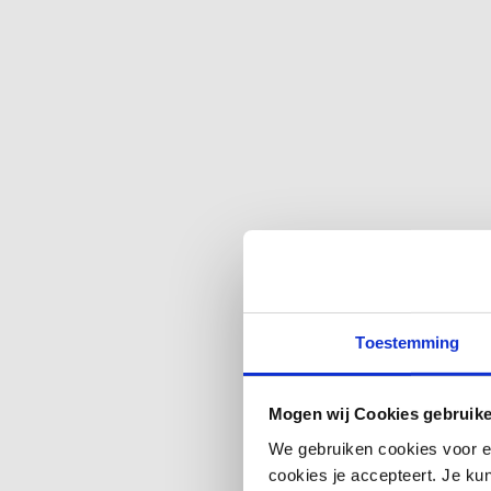
belangrijke factor bij allergische a
mogelijk invloed hebben op de manie
Astma
Astma is een chronische ontstekings
kortademigheid. Een deel van de me
Onderzoek laat zien dat zowel het d
Toestemming
personen. De zogenaamde darm-long-
dit onderzoeksgebied nog volop in on
Mogen wij Cookies gebruik
astma.
We gebruiken cookies voor e
cookies je accepteert. Je kun