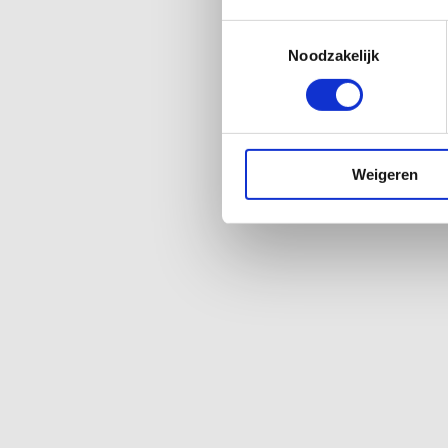
Toestemmingsselectie
Noodzakelijk
Psoriasis / huidkla
Psoriasis is een chronische aandoeni
schilferende plekken op de huid. Hoe
Weigeren
immuunsysteem een belangrijke rol s
De darm heeft een belangrijke functi
tussen het darmmicrobioom en psoria
ontstekingsprocessen die betrokken z
Longziekten / COP