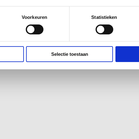
Voorkeuren
Statistieken
chten
ng waarbij huidcellen zich sneller vernieuwen dan normaal.
wel psoriasis zichtbaar is aan de huid, wordt het beschouw
Selectie toestaan
peelt.
e in de regulatie van het immuunsysteem. Daarom groeit de 
sis. Onderzoek laat zien dat veranderingen in het microbi
ijn bij huidklachten.
D