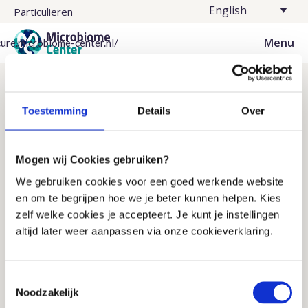
English
Particulieren
Menu
cure.microbiome-center.nl/
Frequently asked questions
Toestemming
Details
Over
Find the answer to your question quickly
Ask your question by e-mail
We respond within one business day
Mogen wij Cookies gebruiken?
Call one of our employees
Limited accessibility (see times)
We gebruiken cookies voor een goed werkende website
en om te begrijpen hoe we je beter kunnen helpen. Kies
zelf welke cookies je accepteert. Je kunt je instellingen
altijd later weer aanpassen via onze cookieverklaring.
The information on this website is intended as general 
information about the microbiome, lifestyle and 
health. The content does not replace medical advice, 
Toestemmingsselectie
diagnosis or treatment. Do you have health problems 
Disclaimer
Noodzakelijk
or questions about your situation? Then contact your 