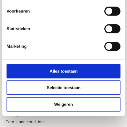
doctor or attending physician. Microbiome therapy is 
always supervised by registered healthcare 
Voorkeuren
professionals within Microbiome Center.    
Statistieken
Hoe het werkt
Marketing
Over het microbioom
Algemeen
Alles toestaan
Selectie toestaan
Cookie Policy
Weigeren
Medical Disclaimer
Privacy Statement
Terms and conditions