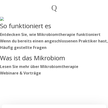
Privatpersonen
Q
Praktiker

Deutsch
So funktioniert es
Nederlands
English
Entdecken Sie, wie Mikrobiomtherapie funktioniert
Wenn du bereits einen angeschlossenen Praktiker hast,
Häufig gestellte Fragen
Deutsch
Was ist das Mikrobiom
Nederlands
English
Lesen Sie mehr über Mikrobiomtherapie
Webinare & Vorträge
Anmelden
Beginnen Sie Ihren Weg
https://secure.microbiome-center.nl/