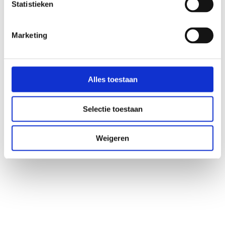
Statistieken
Fragen zu deiner Situation? Kontaktieren Sie dann Ihren Arzt oder Ihren 
behandelnden Arzt. Die Mikrobiomtherapie wird stets von registrierten 
medizinischen Fachkräften im Microbiome Center überwacht.    
Marketing
So funktioniert es
Alles toestaan
Entdecken Sie, wie Mikrobiomtherapie funktioniert
Wenn du bereits einen angeschlossenen Praktiker hast,
Selectie toestaan
Häufig gestellte Fragen
Über das Mikrobiom
Weigeren
Was ist das Mikrobiom
Beschwerden und Störungen
Webinare & Vorträge
Allgemeines
Über uns
Kontakt