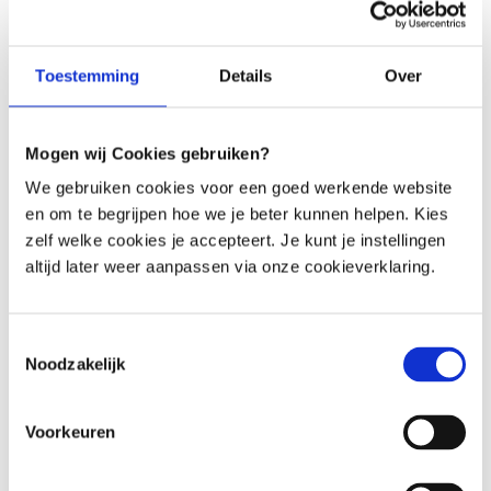
Menu
Toestemming
Details
Over
Häufig gestellte Fragen
Finden Sie schnell die Antwort auf Ihre Frage
Mogen wij Cookies gebruiken?
We gebruiken cookies voor een goed werkende website
Stellen Sie Ihre Frage per E-Mail
en om te begrijpen hoe we je beter kunnen helpen. Kies
Wir antworten innerhalb eines Werktages
zelf welke cookies je accepteert. Je kunt je instellingen
altijd later weer aanpassen via onze cookieverklaring.
Rufen Sie einen unserer Mitarbeiter an
Eingeschränkte Erreichbarkeit (siehe Zeiten)
Toestemmingsselectie
Noodzakelijk
Haftungsausschluss
Voorkeuren
Die Informationen auf dieser Website dienen als allgemeine Information über das 
Mikrobiom, den Lebensstil und die Gesundheit. Der Inhalt ersetzt keine medizinische 
Beratung, Diagnose oder Behandlung. Hast du gesundheitliche Probleme oder 