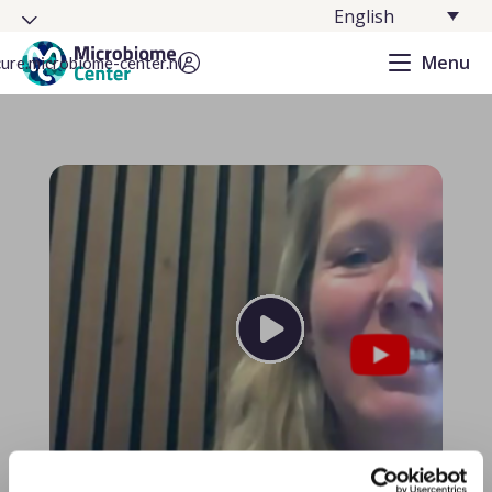
English
Menu
cure.microbiome-center.nl/