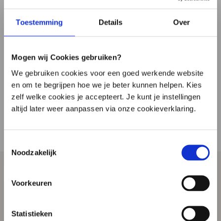
Hoe werkt u met het platform
Toestemming
Details
Over
10:56
Mogen wij Cookies gebruiken?
We gebruiken cookies voor een goed werkende website
en om te begrijpen hoe we je beter kunnen helpen. Kies
zelf welke cookies je accepteert. Je kunt je instellingen
altijd later weer aanpassen via onze cookieverklaring.
Toestemmingsselectie
Noodzakelijk

Frequently asked questions
Voorkeuren
Find the answer to your question quickly
Ask your question by e-mail
We respond within one business day
Statistieken