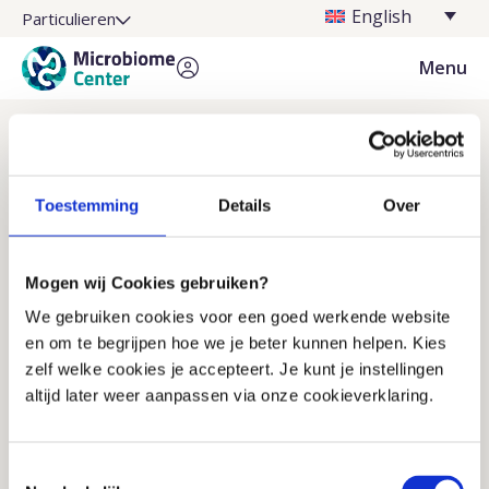
English
Particulieren
Menu
Do you have any questions in the
meantime?
Toestemming
Details
Over
Frequently asked questions
Find the answer to your question quickly
Ask your question by e-mail
Mogen wij Cookies gebruiken?
We respond within one business day
We gebruiken cookies voor een goed werkende website
Call one of our employees
en om te begrijpen hoe we je beter kunnen helpen. Kies
Limited accessibility (see times)
zelf welke cookies je accepteert. Je kunt je instellingen
altijd later weer aanpassen via onze cookieverklaring.
The information on this website is intended as general 
information about the microbiome, lifestyle and 
Toestemmingsselectie
health. The content does not replace medical advice, 