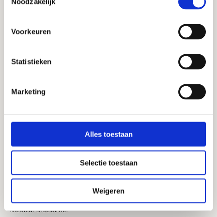
Noodzakelijk
diagnosis or treatment. Do you have health problems 
Disclaimer
or questions about your situation? Then contact your 
doctor or attending physician. Microbiome therapy is 
Voorkeuren
always supervised by registered healthcare 
professionals within Microbiome Center.    
Statistieken
Marketing
Hoe het werkt
Over het microbioom
Alles toestaan
Algemeen
Selectie toestaan
Weigeren
Cookie Policy
Medical Disclaimer