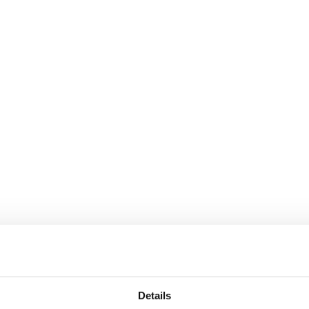
have any questions in the m
Details