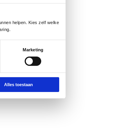
nnen helpen. Kies zelf welke
aring.
Marketing
Alles toestaan
r treatment. Do you have health problems or questions about your situation? Then 