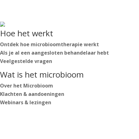
Private individuals
Practitioners

English
Hoe het werkt
Nederlands
Deutsch
Ontdek hoe microbioomtherapie werkt
Als je al een aangesloten behandelaar hebt
Veelgestelde vragen
Wat is het microbioom
Over het Microbioom
English
Klachten & aandoeningen
Nederlands
Webinars & lezingen
Deutsch