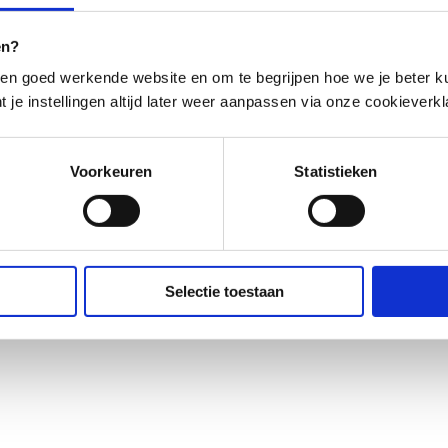
en?
en goed werkende website en om te begrijpen hoe we je beter ku
t je instellingen altijd later weer aanpassen via onze cookieverkl
Voorkeuren
Statistieken
Selectie toestaan
Disclaimer
iome, lifestyle and health. The content does not replace medical advice, diagnosis o
 by registered healthcare professionals within Microbiome Center.    