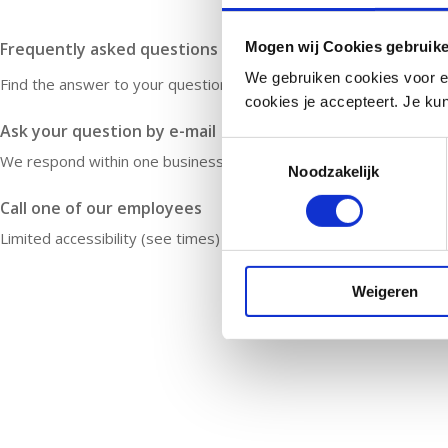
Mogen wij Cookies gebruik
Frequently asked questions
We gebruiken cookies voor e
Find the answer to your question quickly
cookies je accepteert. Je kun
Ask your question by e-mail
Toestemmingsselectie
We respond within one business day
Noodzakelijk
Call one of our employees
Limited accessibility (see times)
Weigeren
The information on this website is intended as general information about the microb
contact your doctor or attending physician. Microbiome therapy is always supervised