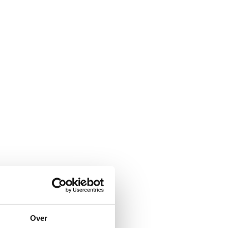
eantime?
Over