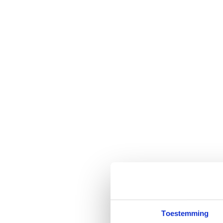
How it works
Discover how microbiome therapy works
If you already have an affiliated practitioner
Frequently asked questions
What is the microbiome?
What is the microbiome
Complaints & disorders
Webinars & lectures
Start your journey
Do you 
Toestemming