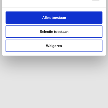
5
Alzheimer
Alles toestaan
Weiterlesen
Selectie toestaan
Weigeren
Herz, Stoffwechsel und gesundes
Altern
Gesunder Stoffwechsel, Herz-Kreislauf-Gesundheit
und Altern
5
Diabetes
5
Fettleibigkeit