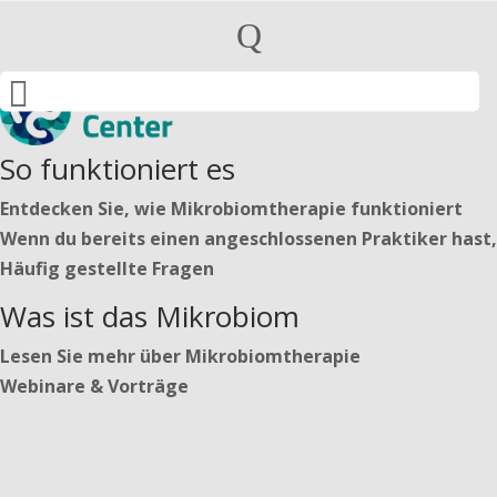
Privatpersonen
Q
Praktiker

Deutsch
Nederlands
English
So funktioniert es
Entdecken Sie, wie Mikrobiomtherapie funktioniert
Deutsch
Wenn du bereits einen angeschlossenen Praktiker hast,
Nederlands
Häufig gestellte Fragen
English
Was ist das Mikrobiom
Lesen Sie mehr über Mikrobiomtherapie
Anmelden
Webinare & Vorträge
Beginnen Sie Ihren Weg
https://secure.microbiome-center.nl/