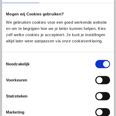
Die Darm-Hirn-Achse und der Einfluss des
Mikrobioms auf Gehirn und Verhalten
Mogen wij Cookies gebruiken?
5
We gebruiken cookies voor een goed werkende website
Depression
en om te begrijpen hoe we je beter kunnen helpen. Kies
zelf welke cookies je accepteert. Je kunt je instellingen
altijd later weer aanpassen via onze cookieverklaring.
5
Autismus
Toestemmingsselectie
5
Noodzakelijk
Parkinson
Voorkeuren
5
Multiple Sklerose
Statistieken
5
Demenz
Marketing