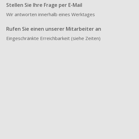
Stellen Sie Ihre Frage per E-Mail
Wir antworten innerhalb eines Werktages
Rufen Sie einen unserer Mitarbeiter an
Eingeschränkte Erreichbarkeit (siehe Zeiten)
Haftungsausschluss
Die Informationen auf dieser Website dienen als allgemeine Information über das 
Mikrobiom, den Lebensstil und die Gesundheit. Der Inhalt ersetzt keine medizinische 
Beratung, Diagnose oder Behandlung. Hast du gesundheitliche Probleme oder 
Fragen zu deiner Situation? Kontaktieren Sie dann Ihren Arzt oder Ihren 
behandelnden Arzt. Die Mikrobiomtherapie wird stets von registrierten 
medizinischen Fachkräften im Microbiome Center überwacht.    
So funktioniert es
Entdecken Sie, wie Mikrobiomtherapie funktioniert