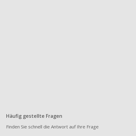
Möchten Sie mehr über die
Mikrobiomtherapie erfahren?
Besuchen Sie ein kostenloses Webinar oder
entdecken Sie Schritt für Schritt, wie ein
persönlicher Behandlungsprozess über das
Microbiome Center funktioniert.
Erfahren Sie, wie es funktioniert
Sehen Sie sich das nächste Webinar an
Häufig gestellte Fragen
Finden Sie schnell die Antwort auf Ihre Frage