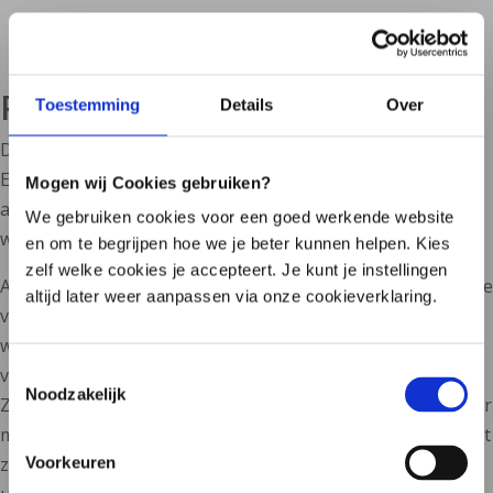
Parkinson
Toestemming
Details
Over
Die Parkinson-Krankheit ist eine neurodegenerative
Erkrankung, bei der bestimmte Nervenzellen im Gehirn
Mogen wij Cookies gebruiken?
allmählich beschädigt werden. Dies führt zu Beschwerden
We gebruiken cookies voor een goed werkende website
wie Vibrationen, Steifigkeit und Bewegungsproblemen.
en om te begrijpen hoe we je beter kunnen helpen. Kies
zelf welke cookies je accepteert. Je kunt je instellingen
Auffällig ist, dass viele Menschen mit Parkinson schon Jahre
altijd later weer aanpassen via onze cookieverklaring.
vor Beginn der Bewegungsprobleme Darmbeschwerden
wie Verstopfung erleben. Darüber hinaus haben
Toestemmingsselectie
verschiedene Studien Auffälligkeiten in der
Noodzakelijk
Zusammensetzung des Mikrobioms gefunden, die offenbar
mit der Schwere der Symptome zusammenhängen. Dies hat
zu vielen Forschungen zur Beziehung zwischen Parkinson
Voorkeuren