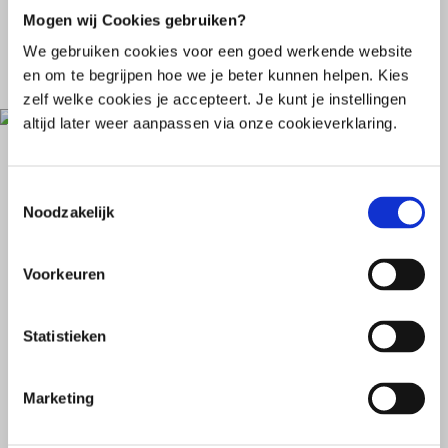
Betere spijsvertering
Mogen wij Cookies gebruiken?
Bij klachten zoals buikpijn of een opgeblazen gevoel
We gebruiken cookies voor een goed werkende website
kan analyse inzicht geven. Samen kijk je wat jouw
en om te begrijpen hoe we je beter kunnen helpen. Kies
microbioom nodig heeft.
zelf welke cookies je accepteert. Je kunt je instellingen
altijd later weer aanpassen via onze cookieverklaring.
Meer energie & minder vermoeidheid
Je microbioom beïnvloedt de opname van
Toestemmingsselectie
voedingsstoffen. Herstel van balans kan bijdragen aan
Bekijk hoe het microbioom jouw klachten kan
Noodzakelijk
meer energie.
beïnvloeden
Voorkeuren
Statistieken
Marketing
“Na jaren van klachten zonder