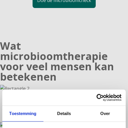
Doe de microbioomcheck
Wat
microbioomtherapie
voor veel mensen kan
betekenen
Ondersteuning bij ontstekingsklachten
Een verstoord microbioom kan een rol spelen bij
langdurige ontsteking. Gerichte therapie kan helpen
Toestemming
Details
Over
om die balans te herstellen.