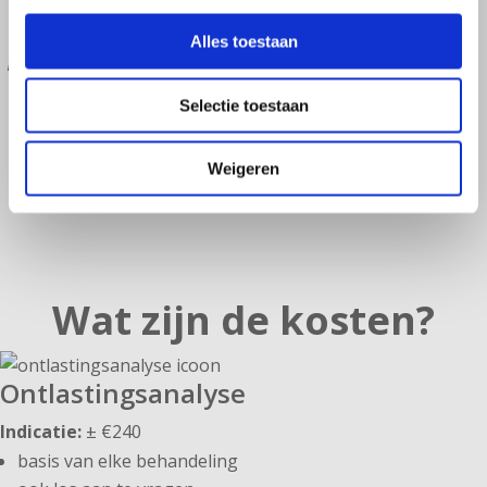
duidelijke oorzaak gaf
Microbiome Center me eindelijk
Alles toestaan
inzicht én verbetering. Ik voel me
weer mezelf.”
Selectie toestaan
cliënt met aanhoudende darm- en
vermoeidheidsklachten
Weigeren
Wat zijn de kosten?
Ontlastingsanalyse
Indicatie:
± €240
basis van elke behandeling