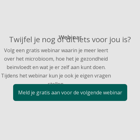
Webinar
Twijfel je nog of dit iets voor jou is?
Volg een gratis webinar waarin je meer leert
over het microbioom, hoe het je gezondheid
beïnvloedt en wat je er zelf aan kunt doen.
Tijdens het webinar kun je ook je eigen vragen
stellen.
Meld je gratis aan voor de volgende webinar