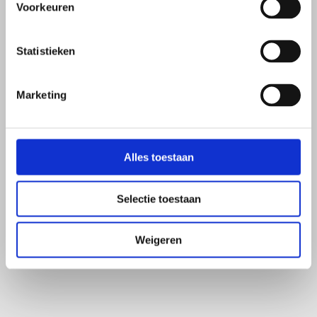
Voorkeuren
Disclaimer
Statistieken
De informatie op deze website is bedoeld als algemene informatie over het 
microbioom, leefstijl en gezondheid. De inhoud vervangt geen medisch advies, 
diagnose of behandeling. Heb je gezondheidsklachten of vragen over jouw situatie? 
Marketing
Neem dan contact op met je huisarts of behandelend arts. Microbioomtherapie 
wordt binnen Microbiome Center altijd begeleid door geregistreerde 
zorgprofessionals.
Alles toestaan
Hoe het werkt
Selectie toestaan
Ontdek hoe microbioomtherapie werkt
Als je al een aangesloten behandelaar hebt
Weigeren
Veelgestelde vragen
Over het microbioom
Wat is het microbioom
Klachten & aandoeningen