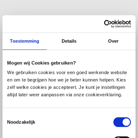
Menu
Toestemming
Details
Over
Mogen wij Cookies gebruiken?
Veelgestelde vragen
We gebruiken cookies voor een goed werkende website
en om te begrijpen hoe we je beter kunnen helpen. Kies
Vind snel het antwoord op je vraag
zelf welke cookies je accepteert. Je kunt je instellingen
altijd later weer aanpassen via onze cookieverklaring.
Stel je vraag via de mail
We reageren binnen één werkdag
Toestemmingsselectie
Bel met een van onze medewerkers
Noodzakelijk
Beperkt bereikbaar (zie tijden)