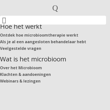
Particulieren
Q
Behandelaren

Nederlands
Hoe het werkt
English
Deutsch
Ontdek hoe microbioomtherapie werkt
Als je al een aangesloten behandelaar hebt
Veelgestelde vragen
Nederlands
Wat is het microbioom
English
Deutsch
Over het Microbioom
Klachten & aandoeningen
Webinars & lezingen
Inloggen
Start jouw traject
https://secure.microbiome-center.nl/