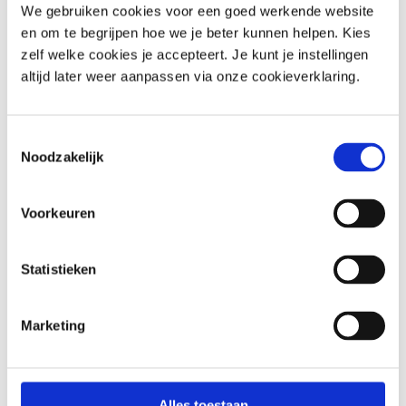
We gebruiken cookies voor een goed werkende website
en om te begrijpen hoe we je beter kunnen helpen. Kies
zelf welke cookies je accepteert. Je kunt je instellingen
altijd later weer aanpassen via onze cookieverklaring.
Toestemmingsselectie
Noodzakelijk
Veelgestelde vragen
Voorkeuren
Vind snel het antwoord op je vraag
Statistieken
Stel je vraag via de mail
We reageren binnen één werkdag
Marketing
Bel met een van onze medewerkers
Beperkt bereikbaar (zie tijden)
Alles toestaan