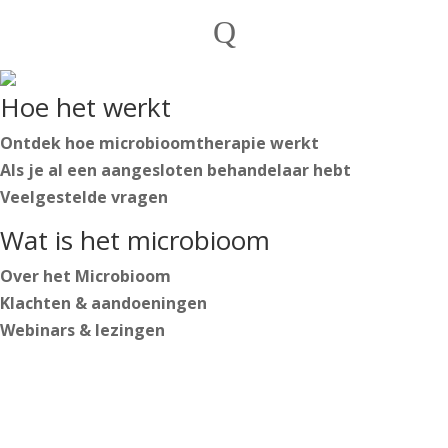
Particulieren
Q
Behandelaren
Nederlands
Hoe het werkt
English
Deutsch
Ontdek hoe microbioomtherapie werkt
Als je al een aangesloten behandelaar hebt
Veelgestelde vragen
Nederlands
Wat is het microbioom
English
Deutsch
Over het Microbioom
Klachten & aandoeningen
Webinars & lezingen
Inloggen
Start jouw traject
https://secure.microbiome-center.nl/