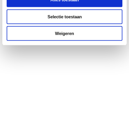
Selectie toestaan
Disclaimer
De informatie op deze website is bedoeld als algemene informatie over het 
microbioom, leefstijl en gezondheid. De inhoud vervangt geen medisch advies, 
Weigeren
diagnose of behandeling. Heb je gezondheidsklachten of vragen over jouw situatie? 
Neem dan contact op met je huisarts of behandelend arts. Microbioomtherapie 
wordt binnen Microbiome Center altijd begeleid door geregistreerde 
zorgprofessionals.
Hoe het werkt
Ontdek hoe microbioomtherapie werkt
Als je al een aangesloten behandelaar hebt
Veelgestelde vragen
Over het microbioom
Wat is het microbioom