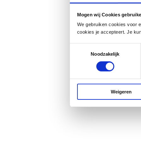
Mogen wij Cookies gebruik
Veelgestelde vragen
We gebruiken cookies voor e
Vind snel het antwoord op je vraag
cookies je accepteert. Je kun
Stel je vraag via de mail
Toestemmingsselectie
We reageren binnen één werkdag
Noodzakelijk
Bel met een van onze medewerkers
Beperkt bereikbaar (zie tijden)
Weigeren
De informatie op deze website is bedoeld als algemene informatie over het microbio
contact op met je huisarts of behandelend arts. Microbioomtherapie wordt binnen Mi