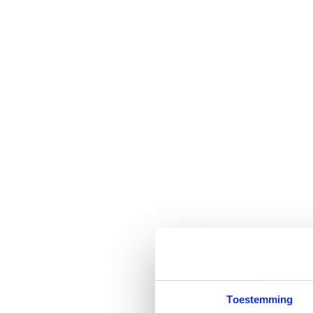
Hoe het werkt
Ontdek hoe microbioomtherapie werkt
Als je al een aangesloten behandelaar hebt
Veelgestelde vragen
Wat is het microbioom
Over het microbioom
Klachten & aandoeningen
Webinars & lezingen
Start jouw traject
Toestemming