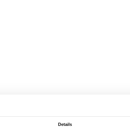
Heb je vragen in de tussentijd
Details