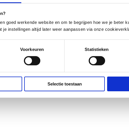
en?
en goed werkende website en om te begrijpen hoe we je beter ku
t je instellingen altijd later weer aanpassen via onze cookieverkl
Voorkeuren
Statistieken
Selectie toestaan
Disclaimer
om, leefstijl en gezondheid. De inhoud vervangt geen medisch advies, diagnose of be
crobiome Center altijd begeleid door geregistreerde zorgprofessionals.