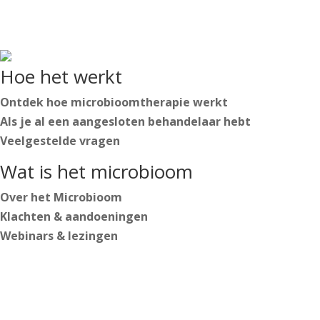
Particulieren
Behandelaren

Nederlands
Hoe het werkt
English
Deutsch
Ontdek hoe microbioomtherapie werkt
Als je al een aangesloten behandelaar hebt
Veelgestelde vragen
Wat is het microbioom
Over het Microbioom
Nederlands
Klachten & aandoeningen
English
Webinars & lezingen
Deutsch