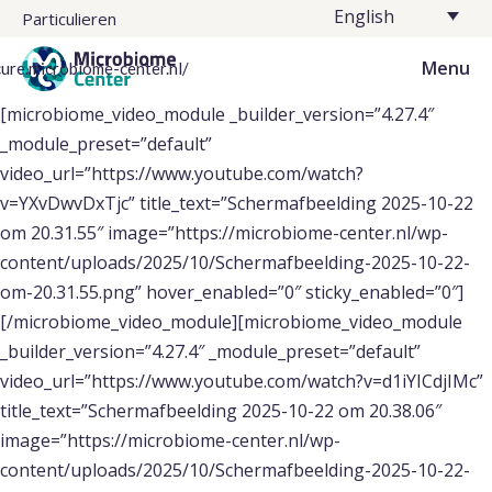
English
Particulieren
Menu
cure.microbiome-center.nl/
[microbiome_video_module _builder_version=”4.27.4″
_module_preset=”default”
video_url=”https://www.youtube.com/watch?
v=YXvDwvDxTjc” title_text=”Scherm­afbeelding 2025-10-22
om 20.31.55″ image=”https://microbiome-center.nl/wp-
content/uploads/2025/10/Scherm­afbeelding-2025-10-22-
om-20.31.55.png” hover_enabled=”0″ sticky_enabled=”0″]
[/microbiome_video_module][microbiome_video_module
_builder_version=”4.27.4″ _module_preset=”default”
video_url=”https://www.youtube.com/watch?v=d1iYICdjIMc”
title_text=”Scherm­afbeelding 2025-10-22 om 20.38.06″
image=”https://microbiome-center.nl/wp-
content/uploads/2025/10/Scherm­afbeelding-2025-10-22-