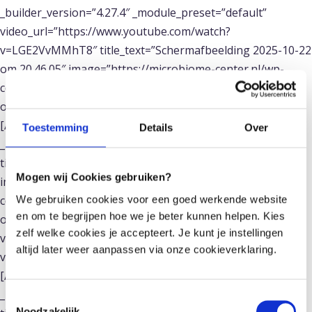
_builder_version=”4.27.4″ _module_preset=”default”
video_url=”https://www.youtube.com/watch?
v=LGE2VvMMhT8″ title_text=”Scherm­afbeelding 2025-10-22
om 20.46.05″ image=”https://microbiome-center.nl/wp-
content/uploads/2025/10/Scherm­afbeelding-2025-10-22-
om-20.46.05.png” hover_enabled=”0″ sticky_enabled=”0″]
[/microbiome_video_module][microbiome_video_module
Toestemming
Details
Over
_builder_version=”4.27.4″ _module_preset=”default”
title_text=”Scherm­afbeelding 2025-10-22 om 20.47.16″
Mogen wij Cookies gebruiken?
image=”https://microbiome-center.nl/wp-
content/uploads/2025/10/Scherm­afbeelding-2025-10-22-
We gebruiken cookies voor een goed werkende website
en om te begrijpen hoe we je beter kunnen helpen. Kies
om-20.47.16.png”
zelf welke cookies je accepteert. Je kunt je instellingen
video_url=”https://www.youtube.com/watch?
altijd later weer aanpassen via onze cookieverklaring.
v=vUylmQEjHlU” hover_enabled=”0″ sticky_enabled=”0″]
[/microbiome_video_module][microbiome_video_module
_builder_version=”4.27.4″ _module_preset=”default”
Toestemmingsselectie
Noodzakelijk