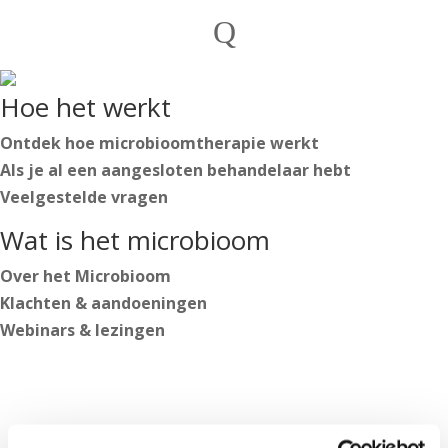
Private individuals
Q
Practitioners

English
Hoe het werkt
Nederlands
Deutsch
Ontdek hoe microbioomtherapie werkt
Als je al een aangesloten behandelaar hebt
Veelgestelde vragen
English
Wat is het microbioom
Nederlands
Deutsch
Over het Microbioom
Klachten & aandoeningen
Webinars & lezingen
Log in
Start your journey
https://secure.microbiome-center.nl/