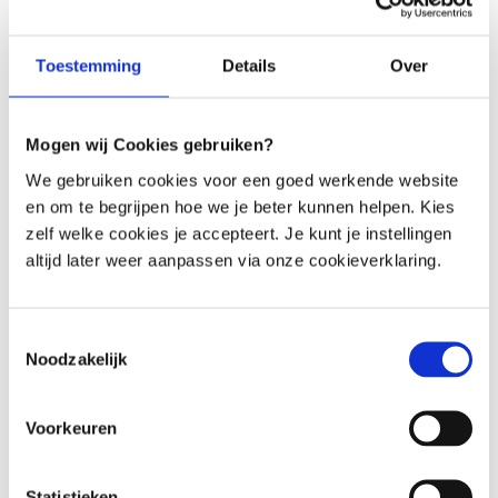
Menu
Toestemming
Details
Over
Frequently asked questions
Mogen wij Cookies gebruiken?
Find the answer to your question quickly
We gebruiken cookies voor een goed werkende website
Ask your question by e-mail
en om te begrijpen hoe we je beter kunnen helpen. Kies
zelf welke cookies je accepteert. Je kunt je instellingen
We respond within one business day
altijd later weer aanpassen via onze cookieverklaring.
Call one of our employees
Limited accessibility (see times)
Toestemmingsselectie
Noodzakelijk
Disclaimer
Voorkeuren
The information on this website is intended as general information about the 
microbiome, lifestyle and health. The content does not replace medical advice, 
diagnosis or treatment. Do you have health problems or questions about your 
Statistieken