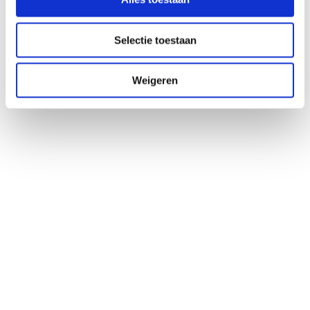
Selectie toestaan
Haftungsausschluss
Die Informationen auf dieser Website dienen als allgemeine Information über das 
Mikrobiom, den Lebensstil und die Gesundheit. Der Inhalt ersetzt keine medizinische 
Weigeren
Beratung, Diagnose oder Behandlung. Hast du gesundheitliche Probleme oder 
Fragen zu deiner Situation? Kontaktieren Sie dann Ihren Arzt oder Ihren 
behandelnden Arzt. Die Mikrobiomtherapie wird stets von registrierten 
medizinischen Fachkräften im Microbiome Center überwacht.    
So funktioniert es
Entdecken Sie, wie Mikrobiomtherapie funktioniert
Wenn du bereits einen angeschlossenen Praktiker hast,
Häufig gestellte Fragen
Über das Mikrobiom
Was ist das Mikrobiom