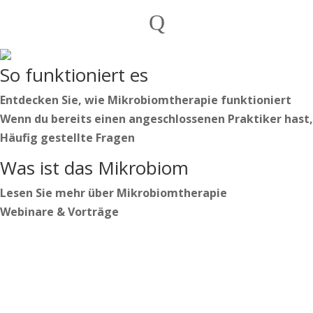
Privatpersonen
Q
Praktiker
Deutsch
So funktioniert es
Nederlands
English
Entdecken Sie, wie Mikrobiomtherapie funktioniert
Wenn du bereits einen angeschlossenen Praktiker hast,
Häufig gestellte Fragen
Deutsch
Was ist das Mikrobiom
Nederlands
English
Lesen Sie mehr über Mikrobiomtherapie
Webinare & Vorträge
Anmelden
Beginnen Sie Ihren Weg
https://secure.microbiome-center.nl/