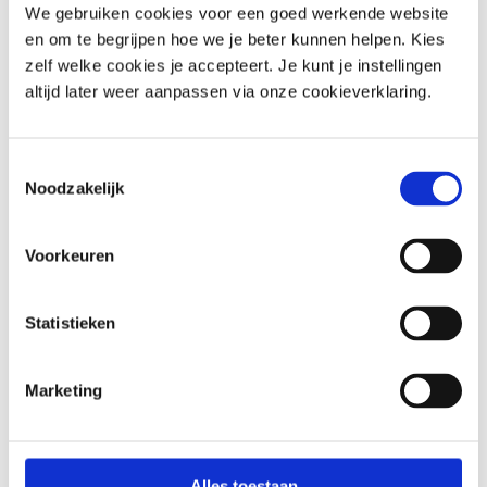
We gebruiken cookies voor een goed werkende website
en om te begrijpen hoe we je beter kunnen helpen. Kies
zelf welke cookies je accepteert. Je kunt je instellingen
altijd later weer aanpassen via onze cookieverklaring.
Toestemmingsselectie
Noodzakelijk
Häufig gestellte Fragen
Voorkeuren
Finden Sie schnell die Antwort auf Ihre Frage
Statistieken
Stellen Sie Ihre Frage per E-Mail
Wir antworten innerhalb eines Werktages
Marketing
Rufen Sie einen unserer Mitarbeiter an
Eingeschränkte Erreichbarkeit (siehe Zeiten)
Alles toestaan