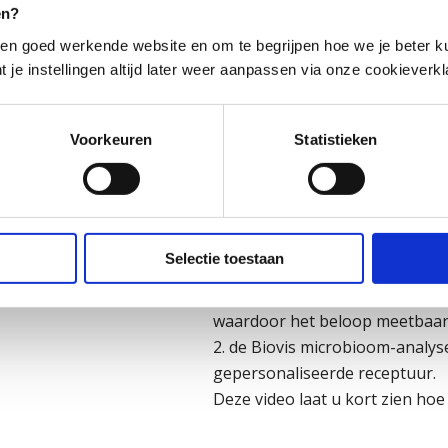
en?
uitgelegd hoe dat praktisch ver
en goed werkende website en om te begrijpen hoe we je beter ku
t je instellingen altijd later weer aanpassen via onze cookieverkl
Voorkeuren
Statistieken
Medische klachten & analy
In ons platform kunt u gebrui
Selectie toestaan
ondersteunende voorzieningen
de patiënt in staat stellen o
waardoor het beloop meetbaar
de Biovis microbioom-analys
gepersonaliseerde receptuur.
Deze video laat u kort zien hoe