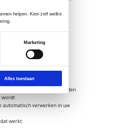
loopt.
nnen helpen. Kies zelf welke
aring.
Marketing
ses verwerken
k maken van twee belangrijke
Alles toestaan
:
m zelf medische klachten te melden
 wordt
e automatisch verwerken in uw
 dat werkt.