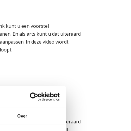
k kunt u een voorstel
nen. En als arts kunt u dat uiteraard
aanpassen. In deze video wordt
loopt.
k kunt u een voorstel
Over
nen. En als arts kunt u dat uiteraard
aanpassen. In deze video wordt