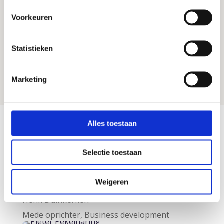
Door praktijkervaring, onderzoeksresultaten
Voorkeuren
en behandeluitkomsten binnen het netwerk
samen te brengen, ontstaat een continu
Statistieken
leerproces waarin nieuwe inzichten kunnen
worden vertaald naar de dagelijkse praktijk.
Marketing
Alles toestaan
Ons team
Selectie toestaan
Karin Pijper
Huisarts, Mede oprichter, Medisch directeur
Weigeren
Henk Duinkerken
Mede oprichter, Business development