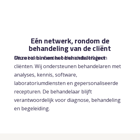
Eén netwerk, rondom de
behandeling van de cliënt
Onze rol binnen het behandeltraject
Microbiome Center behandelt zelf geen
cliënten. Wij ondersteunen behandelaren met
analyses, kennis, software,
laboratoriumdiensten en gepersonaliseerde
recepturen. De behandelaar blijft
verantwoordelijk voor diagnose, behandeling
en begeleiding.