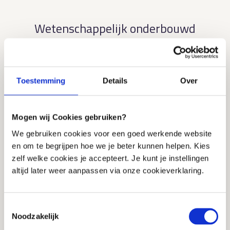
Wetenschappelijk onderbouwd
Microbiome Center werkt vanuit de overtuiging
dat effectieve behandeling vraagt om een
combinatie van wetenschappelijke kennis,
Toestemming
Details
Over
klinische ervaring en individuele
patiëntgegevens.
Mogen wij Cookies gebruiken?
Microbioomanalyses vormen daarbij een
We gebruiken cookies voor een goed werkende website
belangrijk uitgangspunt. De resultaten worden
en om te begrijpen hoe we je beter kunnen helpen. Kies
niet los beoordeeld, maar altijd geïnterpreteerd
zelf welke cookies je accepteert. Je kunt je instellingen
binnen de medische context van de cliënt.
altijd later weer aanpassen via onze cookieverklaring.
Behandelaren combineren deze inzichten met
hun eigen expertise, anamnese en actuele
wetenschappelijke literatuur om tot een
Toestemmingsselectie
Noodzakelijk
passende behandelstrategie te komen.