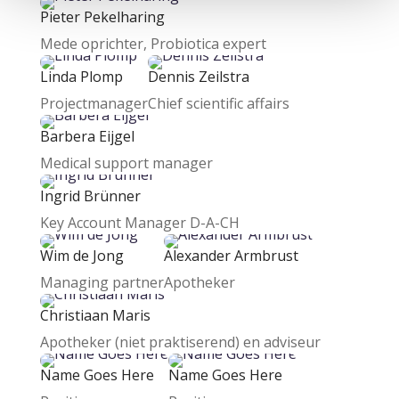
Pieter Pekelharing
Mede oprichter, Probiotica expert
Linda Plomp
Dennis Zeilstra
Projectmanager
Chief scientific affairs
Barbera Eijgel
Medical support manager
Ingrid Brünner
Key Account Manager D-A-CH
Wim de Jong
Alexander Armbrust
Managing partner
Apotheker
Christiaan Maris
Apotheker (niet praktiserend) en adviseur
Name Goes Here
Name Goes Here