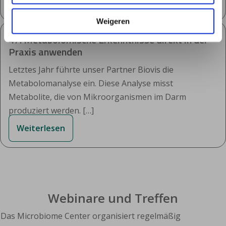
Weiterlesen
Weigeren
47: Metabolomische Erkenntnisse direkt in der
Praxis anwenden
Letztes Jahr führte unser Partner Biovis die
Metabolomanalyse ein. Diese Analyse misst
Metabolite, die von Mikroorganismen im Darm
produziert werden. […]
Weiterlesen
Webinare und Treffen
Das Microbiome Center organisiert regelmäßig