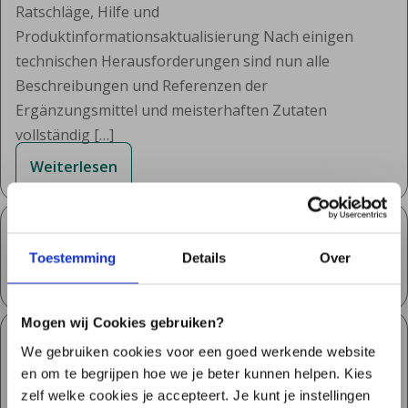
Ratschläge, Hilfe und
Produktinformationsaktualisierung Nach einigen
technischen Herausforderungen sind nun alle
Beschreibungen und Referenzen der
Ergänzungsmittel und meisterhaften Zutaten
vollständig […]
Weiterlesen
3: Ernährung, Darm und Osteoporose
Toestemming
Details
Over
Weiterlesen
Mogen wij Cookies gebruiken?
2: Saccharomyces boulardii
We gebruiken cookies voor een goed werkende website
en om te begrijpen hoe we je beter kunnen helpen. Kies
Die Möglichkeiten der MyOwnBlend-
zelf welke cookies je accepteert. Je kunt je instellingen
Magisterienpräparation des Microbiome Center sind