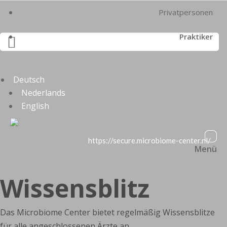
Privatpersonen
Praktiker

Deutsch
Nederlands
English
https://secure.microbiome-center.nl/
Menü
Wissensblitz
Das Microbiome Center bietet regelmäßig Wissensblitze
für alle angeschlossenen Ärzte an.