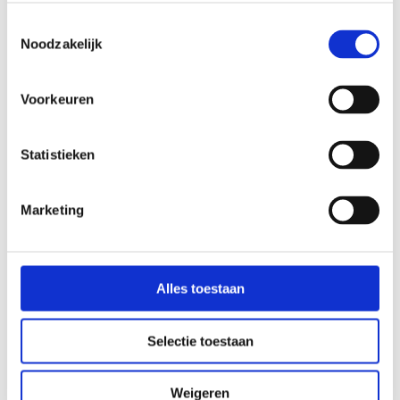
Menu
Toestemmingsselectie
Noodzakelijk
Voorkeuren
Statistieken
For healthcare providers
Science and disorders
Marketing
Working with Microbiome Center
Joining as a doctor
General
Alles toestaan
Our organization
Contact for practitioners
Selectie toestaan
Login
Weigeren