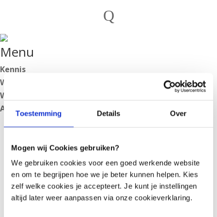
Private individuals
Q
Practitioners

English
Menu
Nederlands
Deutsch
Kennis
Wetenschap en aandoeningen
Werken met Microbiome Center
English
Agenda
Toestemming
Details
Over
Nederlands
Deutsch
Mogen wij Cookies gebruiken?
Log In
We gebruiken cookies voor een goed werkende website
en om te begrijpen hoe we je beter kunnen helpen. Kies
zelf welke cookies je accepteert. Je kunt je instellingen
Join us
altijd later weer aanpassen via onze cookieverklaring.
https://secure.microbiome-center.nl/