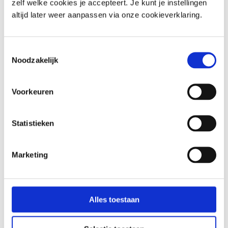
zelf welke cookies je accepteert. Je kunt je instellingen
Dienstleistungen notwendig ist.
altijd later weer aanpassen via onze cookieverklaring.
Dies ist unter anderem möglich:
Praktiker(n), denen Sie Zugang
Toestemmingsselectie
zu Ihrer Akte gewährt haben
Noodzakelijk
Apotheker, die Medikamente
für Sie zubereiten
Voorkeuren
Labore, die medizinische
Analysen für Sie durchführen
Spediteure, die Ihnen
Statistieken
Medikamente oder Testkits
liefern
Marketing
IT-Dienstleister, die unsere
Plattform betreuen
Zahlungsdienstleister, die
Alles toestaan
Zahlungen abwickeln
Wir verkaufen Ihre persönlichen