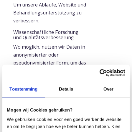
Um unsere Abläufe, Website und
Behandlungsunterstützung zu
verbessern.
Wissenschaftliche Forschung
und Qualitätsverbesserung
Wo möglich, nutzen wir Daten in
anonymisierter oder
pseudonymisierter Form, um das
Wissen über Mikrobiom-
Interventionen weiter zu
entwickeln.
Toestemming
Details
Over
4. Mit wem teilen wir
Daten
Mogen wij Cookies gebruiken?
We gebruiken cookies voor een goed werkende website
Wir teilen Ihre persönlichen
en om te begrijpen hoe we je beter kunnen helpen. Kies
Daten nur, wenn dies für unsere