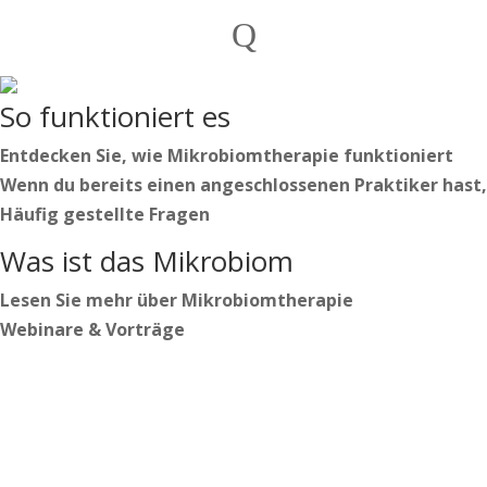
Privatpersonen
Q
Praktiker

Deutsch
So funktioniert es
Nederlands
English
Entdecken Sie, wie Mikrobiomtherapie funktioniert
Wenn du bereits einen angeschlossenen Praktiker hast,
Häufig gestellte Fragen
Deutsch
Was ist das Mikrobiom
Nederlands
English
Lesen Sie mehr über Mikrobiomtherapie
Webinare & Vorträge
Anmelden
Beginnen Sie Ihren Weg
https://secure.microbiome-center.nl/