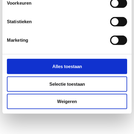
Voorkeuren
Haftungsausschluss
Statistieken
Die Informationen auf dieser Website dienen als allgemeine Information über das 
Mikrobiom, den Lebensstil und die Gesundheit. Der Inhalt ersetzt keine medizinische 
Beratung, Diagnose oder Behandlung. Hast du gesundheitliche Probleme oder 
Marketing
Fragen zu deiner Situation? Kontaktieren Sie dann Ihren Arzt oder Ihren 
behandelnden Arzt. Die Mikrobiomtherapie wird stets von registrierten 
medizinischen Fachkräften im Microbiome Center überwacht.    
Alles toestaan
So funktioniert es
Selectie toestaan
Entdecken Sie, wie Mikrobiomtherapie funktioniert
Wenn du bereits einen angeschlossenen Praktiker hast,
Weigeren
Häufig gestellte Fragen
Über das Mikrobiom
Was ist das Mikrobiom
Beschwerden und Störungen