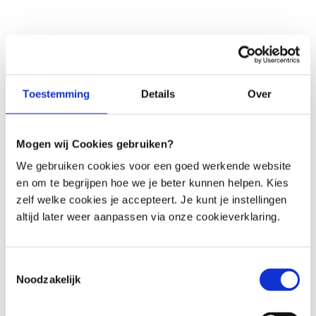
Menu
Toestemming
Details
Over
Mogen wij Cookies gebruiken?
Häufig gestellte Fragen
We gebruiken cookies voor een goed werkende website
en om te begrijpen hoe we je beter kunnen helpen. Kies
Finden Sie schnell die Antwort auf Ihre Frage
zelf welke cookies je accepteert. Je kunt je instellingen
altijd later weer aanpassen via onze cookieverklaring.
Stellen Sie Ihre Frage per E-Mail
Wir antworten innerhalb eines Werktages
Toestemmingsselectie
Rufen Sie einen unserer Mitarbeiter an
Noodzakelijk
Eingeschränkte Erreichbarkeit (siehe Zeiten)