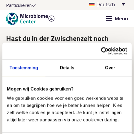
Deutsch
Particulieren
Menu
Hast du in der Zwischenzeit noch
Fragen?
Häufig gestellte Fragen
Finden Sie schnell die Antwort auf Ihre Frage
Toestemming
Details
Over
Stellen Sie Ihre Frage per E-Mail
Wir antworten innerhalb eines Werktages
Rufen Sie einen unserer Mitarbeiter an
Mogen wij Cookies gebruiken?
Eingeschränkte Erreichbarkeit (siehe Zeiten)
We gebruiken cookies voor een goed werkende website
en om te begrijpen hoe we je beter kunnen helpen. Kies
zelf welke cookies je accepteert. Je kunt je instellingen
altijd later weer aanpassen via onze cookieverklaring.
Die Informationen auf dieser Website 
dienen als allgemeine Information über das 
Mikrobiom, den Lebensstil und die 