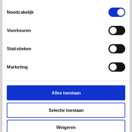
Gesundheit. Der Inhalt ersetzt keine 
Toestemmingsselectie
medizinische Beratung, Diagnose oder 
Noodzakelijk
Behandlung. Hast du gesundheitliche 
Haftungsausschluss
Probleme oder Fragen zu deiner Situation? 
Kontaktieren Sie dann Ihren Arzt oder Ihren 
Voorkeuren
behandelnden Arzt. Die Mikrobiomtherapie 
wird stets von registrierten medizinischen 
Fachkräften im Microbiome Center 
Statistieken
überwacht.    
Marketing
Hoe het werkt
Over het microbioom
Alles toestaan
Algemeen
Selectie toestaan
Weigeren