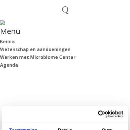
Privatpersonen
Q
Praktiker

Deutsch
Menü
Nederlands
English
Kennis
Wetenschap en aandoeningen
Werken met Microbiome Center
Deutsch
Agenda
Nederlands
English
Anmelden
Mach mit
https://secure.microbiome-center.nl/