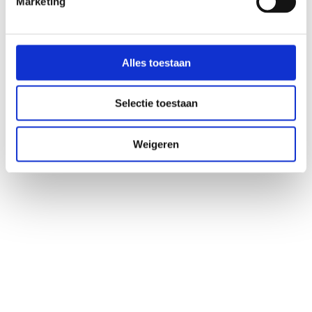
Marketing
Bist du Arzt? Dann kannst du auch einen Assistenten
auf dieser Seite hinzufügen.
Alles toestaan
Selectie toestaan
Für Behandler
Wissenschaft und Störungen
Weigeren
Zusammenarbeit mit dem Microbiome Center
Einstieg als Arzt
Allgemeines
Unsere Organisation
Kontakt für Therapeuten
Anmelden
Folgen