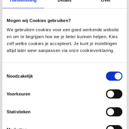
Toestemming
Details
Over
Menü
MC Network
Mogen wij Cookies gebruiken?
We gebruiken cookies voor een goed werkende website
erklärt: Profil
en om te begrijpen hoe we je beter kunnen helpen. Kies
zelf welke cookies je accepteert. Je kunt je instellingen
Hast du eine Frage? Nachfolgend finden Sie weitere
altijd later weer aanpassen via onze cookieverklaring.
Erklärungen. Ist die Antwort nicht aufgeführt? Bitte zögern
Sie nicht, uns zu kontaktieren.
Toestemmingsselectie
Noodzakelijk
Voorkeuren
Auf dieser Seite sehen Sie die Profilinformationen, die
Sie in das System eingegeben haben. Sie können diese
Statistieken
Informationen auch hier ändern. Die einzige Ausnahme
ist deine E-Mail-Adresse. Das kannst du nicht ändern.