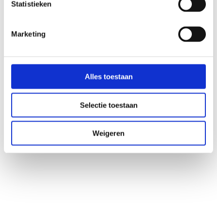
Statistieken
Fragen zu deiner Situation? Kontaktieren Sie dann Ihren Arzt oder Ihren 
behandelnden Arzt. Die Mikrobiomtherapie wird stets von registrierten 
medizinischen Fachkräften im Microbiome Center überwacht.    
Marketing
So funktioniert es
Alles toestaan
Entdecken Sie, wie Mikrobiomtherapie funktioniert
Wenn du bereits einen angeschlossenen Praktiker hast,
Selectie toestaan
Häufig gestellte Fragen
Über das Mikrobiom
Weigeren
Was ist das Mikrobiom
Beschwerden und Störungen
Webinare & Vorträge
Allgemeines
Über uns
Kontakt