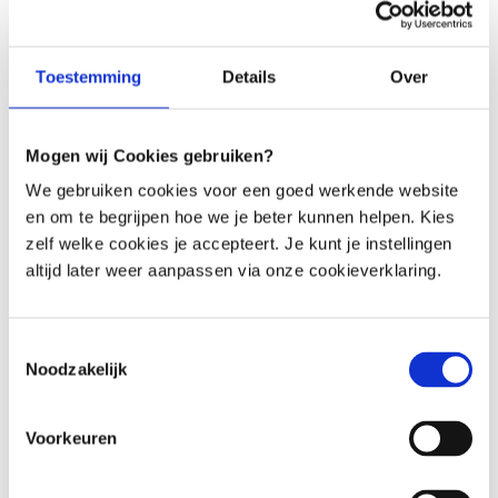
Menu
Toestemming
Details
Over
Häufig gestellte Fragen
Finden Sie schnell die Antwort auf Ihre Frage
Mogen wij Cookies gebruiken?
We gebruiken cookies voor een goed werkende website
Stellen Sie Ihre Frage per E-Mail
en om te begrijpen hoe we je beter kunnen helpen. Kies
Wir antworten innerhalb eines Werktages
zelf welke cookies je accepteert. Je kunt je instellingen
altijd later weer aanpassen via onze cookieverklaring.
Rufen Sie einen unserer Mitarbeiter an
Eingeschränkte Erreichbarkeit (siehe Zeiten)
Toestemmingsselectie
Noodzakelijk
Haftungsausschluss
Voorkeuren
Die Informationen auf dieser Website dienen als allgemeine Information über das 
Mikrobiom, den Lebensstil und die Gesundheit. Der Inhalt ersetzt keine medizinische 
Beratung, Diagnose oder Behandlung. Hast du gesundheitliche Probleme oder 