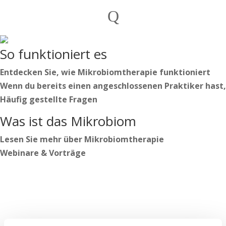
Privatpersonen
Q
Praktiker

Deutsch
So funktioniert es
Nederlands
English
Entdecken Sie, wie Mikrobiomtherapie funktioniert
Wenn du bereits einen angeschlossenen Praktiker hast,
Häufig gestellte Fragen
Deutsch
Was ist das Mikrobiom
Nederlands
English
Lesen Sie mehr über Mikrobiomtherapie
Webinare & Vorträge
Anmelden
Beginnen Sie Ihren Weg
https://secure.microbiome-center.nl/