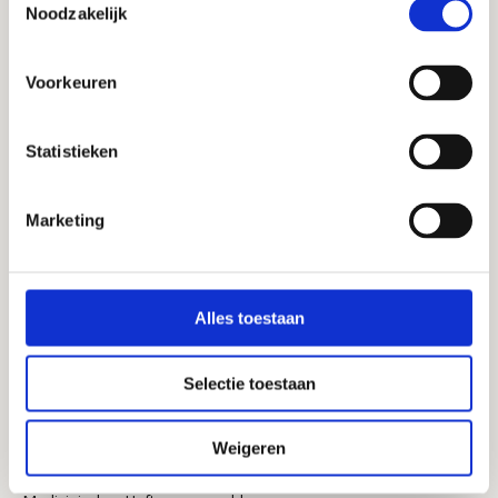
Haftungsausschluss
Noodzakelijk
Probleme oder Fragen zu deiner Situation? 
Kontaktieren Sie dann Ihren Arzt oder Ihren 
behandelnden Arzt. Die Mikrobiomtherapie 
wird stets von registrierten medizinischen 
Voorkeuren
Fachkräften im Microbiome Center 
überwacht.    
Statistieken
Marketing
Alles toestaan
Selectie toestaan
Weigeren
Cookie-Richtlinie