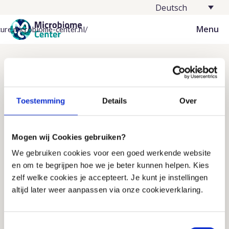
Deutsch
Menu
cure.microbiome-center.nl/
Häufig gestellte Fragen
Finden Sie schnell die Antwort auf Ihre Frage
Stellen Sie Ihre Frage per E-Mail
Toestemming
Details
Over
Wir antworten innerhalb eines Werktages
Rufen Sie einen unserer Mitarbeiter an
Eingeschränkte Erreichbarkeit (siehe Zeiten)
Mogen wij Cookies gebruiken?
We gebruiken cookies voor een goed werkende website
en om te begrijpen hoe we je beter kunnen helpen. Kies
zelf welke cookies je accepteert. Je kunt je instellingen
Die Informationen auf dieser Website 
dienen als allgemeine Information über das 
altijd later weer aanpassen via onze cookieverklaring.
Mikrobiom, den Lebensstil und die 
Gesundheit. Der Inhalt ersetzt keine 
medizinische Beratung, Diagnose oder 
Toestemmingsselectie
Behandlung. Hast du gesundheitliche 