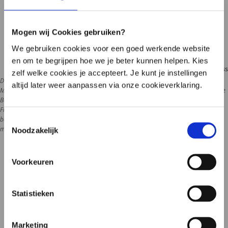
Wir antworten innerhalb eines Werktages
Rufen Sie einen unserer Mitarbeiter an
Eingeschränkte Erreichbarkeit (siehe Zeiten)
Mogen wij Cookies gebruiken?
We gebruiken cookies voor een goed werkende website
en om te begrijpen hoe we je beter kunnen helpen. Kies
Haftungsausschluss
zelf welke cookies je accepteert. Je kunt je instellingen
Die Informationen auf dieser Website dienen als allgemeine Information über das 
altijd later weer aanpassen via onze cookieverklaring.
Mikrobiom, den Lebensstil und die Gesundheit. Der Inhalt ersetzt keine medizinische 
Beratung, Diagnose oder Behandlung. Hast du gesundheitliche Probleme oder 
Fragen zu deiner Situation? Kontaktieren Sie dann Ihren Arzt oder Ihren 
behandelnden Arzt. Die Mikrobiomtherapie wird stets von registrierten 
Toestemmingsselectie
medizinischen Fachkräften im Microbiome Center überwacht.    
Noodzakelijk
Voorkeuren
Entdecken Sie, wie Mikrobiomtherapie funktioniert
Wenn du bereits einen angeschlossenen Praktiker
Statistieken
hast,
Häufig gestellte Fragen
Marketing