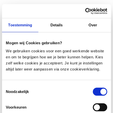
Diese Cookies speichern Ihre
Präferenzen, wie Spracheinstellungen
und Benutzereinstellungen.
Analytische Cookies
Toestemming
Details
Over
Diese Cookies helfen uns zu verstehen,
wie unsere Website genutzt wird, damit
Mogen wij Cookies gebruiken?
wir sie verbessern können.
We gebruiken cookies voor een goed werkende website
Analytische Cookies werden nur platziert,
en om te begrijpen hoe we je beter kunnen helpen. Kies
zelf welke cookies je accepteert. Je kunt je instellingen
nachdem Sie die Erlaubnis dafür gegeben
altijd later weer aanpassen via onze cookieverklaring.
haben.
Cookie-Einstellungen
Toestemmingsselectie
ändern
Noodzakelijk
Sie können Ihre Cookie-Einstellungen
Voorkeuren
jederzeit über das Datenschutzsymbol