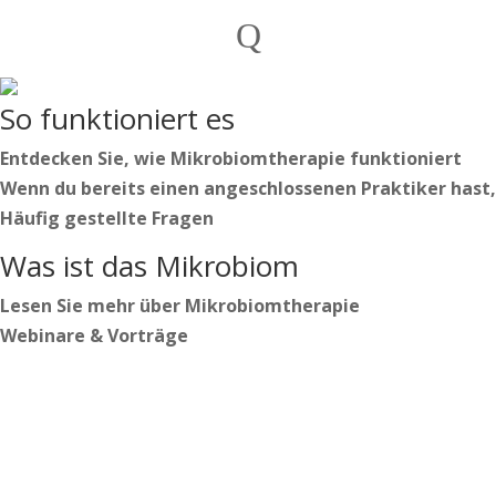
Privatpersonen
Q
Praktiker

Deutsch
So funktioniert es
Nederlands
English
Entdecken Sie, wie Mikrobiomtherapie funktioniert
Wenn du bereits einen angeschlossenen Praktiker hast,
Häufig gestellte Fragen
Deutsch
Was ist das Mikrobiom
Nederlands
English
Lesen Sie mehr über Mikrobiomtherapie
Webinare & Vorträge
Anmelden
Beginnen Sie Ihren Weg
https://secure.microbiome-center.nl/