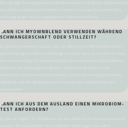
Kurz gesagt, die angegebene Haltbarkeitsdauer schließt den Verderb nicht
ein und die probiotischen Bakterien sind in einem geschlossenen Glas
eindeutig länger als die angegebenen 4 Monate wirksam.
KANN ICH MYOWNBLEND VERWENDEN WÄHREND
SCHWANGERSCHAFT ODER STILLZEIT?
Es gibt keine Hinweise darauf, dass die Wirkung von MyOwnBlend durch
eine Schwangerschaft beeinträchtigt wird oder dass es unsicher ist. Aber
wir sind vorsichtig: Die Verwendung des personalisierten MyOwnBlend
während der Schwangerschaft oder Stillzeit wurde einfach nicht
untersucht. Uns ist kein Grund bekannt, von der Anwendung abzuraten,
allerdings darf der Apotheker noch keine positive Empfehlung dazu
aussprechen.
KANN ICH AUS DEM AUSLAND EINEN MIKROBIOM-
TEST ANFORDERN?
Ja, das ist möglich. Ihr Testkit kann an eine Adresse im Ausland versendet
werden. Die zusätzlichen Versandkosten dafür tragen Sie selbst.