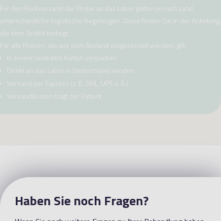
Für den Rückversand der Probe an das Labor gelten je nach Land
unterschiedliche logistische Regelungen. Diese finden Sie in der Anleitung,
die dem Testkit beiliegt.
Für alle Proben, die aus dem Ausland eingesendet werden, gilt:
In einem neutralen Karton verpacken
Direkt an das Labor in Deutschland senden
Versand per Express (z. B. DHL, UPS o. Ä.)
Versandkosten trägt der Patient
Haben Sie noch Fragen?