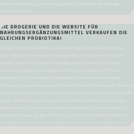
dieser Verwendung eine hervorragende Überlebensrate im Magen-
Darm-Trakt haben.
DIE DROGERIE UND DIE WEBSITE FÜR
NAHRUNGSERGÄNZUNGSMITTEL VERKAUFEN DIE
GLEICHEN PROBIOTIKA!
Ein Glas Standard-Probiotika schadet fast nie. Aber die Frage ist, ob es
Ihnen hilft, Ihre Beschwerden loszuwerden. Denn Bakterien mit dem
gleichen Namen können im Darm völlig unterschiedliche Wirkungen
haben. Beispielsweise handelt es sich bei L. plantarum WCFS1 und L.
plantarum KLH1 um dieselbe Bakterienart, aber um unterschiedliche
Stämme, und sie produzieren sehr unterschiedliche Substanzen. Wenn Ihr
Arzt einen bestimmten L. plantarum-Stamm für Ihre Behandlung auswählt,
wurde die Wirkung dieses spezifischen Stamms auf Ihre Erkrankungen
untersucht und Sie können nicht davon ausgehen, dass jeder andere L.
plantarum-Stamm die gleiche Wirkung hat. Auch enthält MyOwnBlend oft
spezielle Sorten, die nicht im Handel oder Online-Shop erhältlich sind.