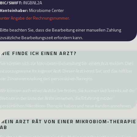
BIC/SWIFT:
INGBNL2A
Kontoinhaber:
Microbiome Center
unter Angabe der Rechnungsnummer.
Bitte beachten Sie, dass die Bearbeitung einer manuellen Zahlung
zusätzliche Bearbeitungszeit erfordern kann.
WIE FINDE ICH EINEN ARZT?
Sie können sich zur Mikrobiom-Behandlung bei einem Arzt melden. Dies
ist vorzugsweise Ihr eigener Arzt. Dieser Arzt kennt Sie, und das hilft bei
der Zusammenstellung des persönlichen Rezepts.
Wir können auch einen Arzt für Sie finden. Sie können sich bereits auf der
Website in der Liste der Ärzte umsehen, die Erfahrung mit der
persönlichen Mikrobiom-Therapie haben und neue Kunden annehmen.
MEIN ARZT RÄT VON EINER MIKROBIOM-THERAPIE
AB