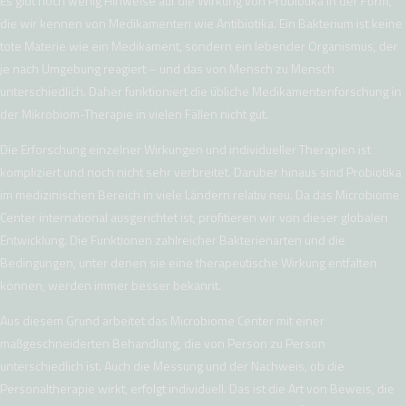
Es gibt noch wenig Hinweise auf die Wirkung von Probiotika in der Form,
die wir kennen von Medikamenten wie Antibiotika. Ein Bakterium ist keine
tote Materie wie ein Medikament, sondern ein lebender Organismus, der
je nach Umgebung reagiert – und das von Mensch zu Mensch
unterschiedlich. Daher funktioniert die übliche Medikamentenforschung in
der Mikrobiom-Therapie in vielen Fällen nicht gut.
Die Erforschung einzelner Wirkungen und individueller Therapien ist
kompliziert und noch nicht sehr verbreitet. Darüber hinaus sind Probiotika
im medizinischen Bereich in viele Ländern relativ neu. Da das Microbiome
Center international ausgerichtet ist, profitieren wir von dieser globalen
Entwicklung. Die Funktionen zahlreicher Bakterienarten und die
Bedingungen, unter denen sie eine therapeutische Wirkung entfalten
können, werden immer besser bekannt.
Aus diesem Grund arbeitet das Microbiome Center mit einer
maßgeschneiderten Behandlung, die von Person zu Person
unterschiedlich ist. Auch die Messung und der Nachweis, ob die
Personaltherapie wirkt, erfolgt individuell. Das ist die Art von Beweis, die