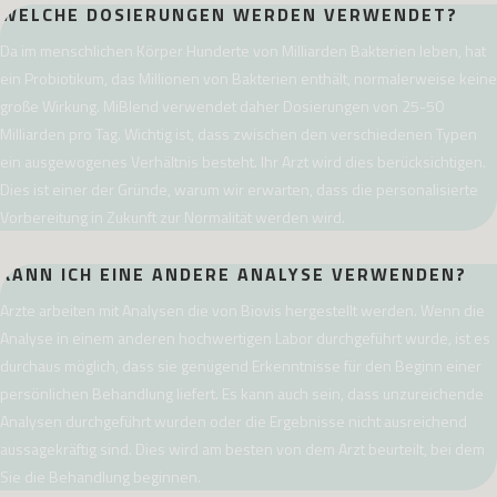
WELCHE DOSIERUNGEN WERDEN VERWENDET?
Da im menschlichen Körper Hunderte von Milliarden Bakterien leben, hat
ein Probiotikum, das Millionen von Bakterien enthält, normalerweise keine
große Wirkung. MiBlend verwendet daher Dosierungen von 25-50
Milliarden pro Tag. Wichtig ist, dass zwischen den verschiedenen Typen
ein ausgewogenes Verhältnis besteht. Ihr Arzt wird dies berücksichtigen.
Dies ist einer der Gründe, warum wir erwarten, dass die personalisierte
Vorbereitung in Zukunft zur Normalität werden wird.
KANN ICH EINE ANDERE ANALYSE VERWENDEN?
Arzte arbeiten mit Analysen die von Biovis hergestellt werden. Wenn die
Analyse in einem anderen hochwertigen Labor durchgeführt wurde, ist es
durchaus möglich, dass sie genügend Erkenntnisse für den Beginn einer
persönlichen Behandlung liefert. Es kann auch sein, dass unzureichende
Analysen durchgeführt wurden oder die Ergebnisse nicht ausreichend
aussagekräftig sind. Dies wird am besten von dem Arzt beurteilt, bei dem
Sie die Behandlung beginnen.