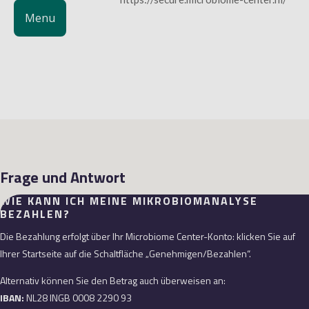
Menu
Frage und Antwort
WIE KANN ICH MEINE MIKROBIOMANALYSE
BEZAHLEN?
Die Bezahlung erfolgt über Ihr Microbiome Center-Konto: klicken Sie auf
Ihrer Startseite auf die Schaltfläche „Genehmigen/Bezahlen“.
Alternativ können Sie den Betrag auch überweisen an:
IBAN:
NL28 INGB 0008 2290 93