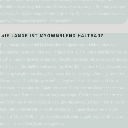
Krankheiten durchgeführt wird. Es ist noch weit von der Standardtherapie
entfernt. Das Microbiome Center führt keine Stuhltransplantationen durch
und wir sind auch nicht dafür ausgestattet.
WIE LANGE IST MYOWNBLEND HALTBAR?
Die vom Apotheker auf MyOwnBlend angegebene Haltbarkeitsdauer
beträgt mindestens 4 Monate. In der Praxis ist die Haltbarkeit länger und je
nach Zubereitung unterschiedlich. Wichtig zu wissen ist, dass das Präparat
nach Ablauf der Haltbarkeitsdauer nicht verdirbt, sondern die probiotische
Wirkung lediglich nachlässt. Dann werden Sie weniger Wirkung bemerken.
Ob und wie schnell das geschieht, hängt von Ihren Zutaten und Ihren
Umständen ab. Manche Bakterienarten überleben viel länger, manchmal
sogar Jahre. Präbiotika halten auch viel länger. Darüber hinaus macht es
einen großen Unterschied, ob das Glas die ganze Zeit über verschlossen
war oder zweimal täglich geöffnet wurde. Ein geschlossenes Glas ist
deutlich länger haltbar, da probiotische Bakterien gefriergetrocknet sind
und auf die Luftfeuchtigkeit reagieren.