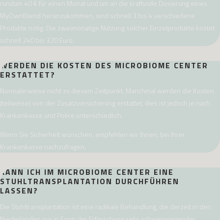
rundum 40 € für einen Monat und um an die kraftvolle Dosierung eines
MyOwnBlend heranzukommen, sind schnell 3 bis 4 verschiedene
Produkte nötig. Die zweimonatige Nutzung solcher Einzelprodukte kostet
schnell 240 bis 320 Euro.
WERDEN DIE KOSTEN DES MICROBIOME CENTER
ERSTATTET?
Normalerweise nicht zu diesem Zeitpunkt. Manchmal werden die Kosten
(teilweise) von der Zusatzversicherung erstattet, dies ist jedoch je nach
Krankenkasse und Police unterschiedlich.
Wenn Sie Sicherheit wünschen, empfehlen wir Ihnen, bei Ihrer
Krankenkasse nachzufragen.
KANN ICH IM MICROBIOME CENTER EINE
STUHLTRANSPLANTATION DURCHFÜHREN
LASSEN?
Die Stuhltransplantation ist eine radikale Behandlung, die derzeit in den
Niederlanden nur in Form der Erforschung sehr schwerwiegender