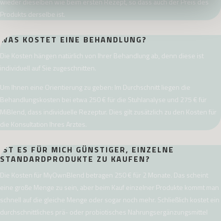
wieder dieselben wie beim ersten Rezept, so dass auch der Preis des
Produkts derselbe ist.
WAS KOSTET EINE BEHANDLUNG?
Die Kosten hängen natürlich von Ihrer Behandlung ab, denn diese ist
individuell auf Sie zugeschnitten.
Um Ihnen eine Orientierung zu geben: Im Durchschnitt liegen die
Behandlungskosten bei etwa 250 € für die Stuhlanalyse und 275 € für
MiBlend, dass individuelle Rezeptur. Dies gilt zusätzlich zu den Kosten für
die Konsultation Ihres Arztes.
IST ES FÜR MICH GÜNSTIGER, EINZELNE
STANDARDPRODUKTE ZU KAUFEN?
Die Kosten für MyOwnBlend betragen 250 € für 2 Monate. Das scheint
eine große Menge zu sein, aber beim Kauf einzelner Produkte kommt man
schnell auf die gleiche Menge oder sogar noch mehr. Schließlich kostet ein
durchschnittliches prä- oder probiotisches Nahrungsergänzungsmittel