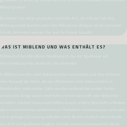
Wirkung haben.
Beurteilen Sie daher am besten mit Ihrem Arzt, ob in Ihrem Fall eine
Wirkung erzielt werden kann. Eine Mikrobiom-Analyse ist ein sinnvoller
Schritt, denn dann wissen Sie, was Ihr Körper braucht.
WAS IST MIBLEND UND WAS ENTHÄLT ES?
MiBlend ist das Mikrobiom-Medikament, das der Apotheker auf
Verschreibung ihres Arztes für Sie zubereitet.
In MiBlend werden viele Bakterienarten verarbeitet, und dies ist immer
eine Auswahl der Arten, die am effektivsten sind, insbesondere in
Kombination miteinander. Dafür werden weltweit die besten Sorten
verwendet. Einige davon sind nicht in einem Geschäft oder Webshop
erhältlich. Darüber hinaus kann MiBlend auch andere Wirkstoffe enthalten,
die in herkömmlichen probiotischen Produkten normalerweise nicht oder
nur in geringen Dosierung enthalten sind. All dies ist durch die Kontrolle
von Arzt und Apotheker möglich. Und wir arbeiten kontinuierlich daran,