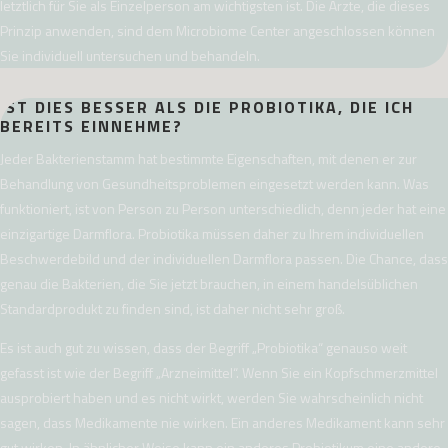
letztlich für Sie als Einzelperson am wichtigsten ist. Die Ärzte, die dieses
Prinzip anwenden, sind dem Microbiome Center angeschlossen können
Sie individuell untersuchen und behandeln.
IST DIES BESSER ALS DIE PROBIOTIKA, DIE ICH
BEREITS EINNEHME?
Jeder Bakterienstamm hat bestimmte Eigenschaften, mit denen er zur
Behandlung von Gesundheitsproblemen eingesetzt werden kann. Was
funktioniert, ist von Person zu Person unterschiedlich, denn jeder hat eine
einzigartige Darmflora. Probiotika müssen daher zu Ihrem individuellen
Beschwerdebild und der individuellen Darmflora passen. Die Chance, dass
genau die Bakterien, die Sie jetzt brauchen, in einem handelsüblichen
Standardprodukt zu finden sind, ist daher nicht sehr groß.
Es ist auch gut zu wissen, dass der Begriff „Probiotika“ genauso weit
gefasst ist wie der Begriff „Arzneimittel“. Wenn Sie ein Kopfschmerzmittel
ausprobiert haben und es nicht wirkt, werden Sie wahrscheinlich nicht
sagen, dass Medikamente nie wirken. Ein anderes Medikament kann sehr
gut wirken. In ähnlicher Weise kann ein anderes Probiotikum eine andere