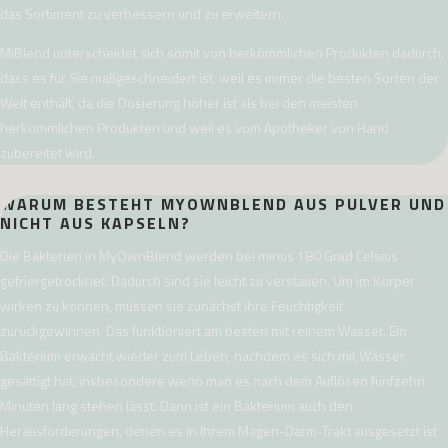
das Sortiment zu verbessern und zu erweitern.
MiBlend unterscheidet sich somit von herkömmlichen Produkten dadurch,
dass es für Sie maßgeschneidert ist, weil es immer die besten Sorten der
Welt enthält, da die Dosierung höher ist als bei den meisten
herkömmlichen Produkten und weil es vom Apotheker von Hand
zubereitet wird.
WARUM BESTEHT MYOWNBLEND AUS PULVER UND
NICHT AUS KAPSELN?
Die Bakterien in MyOwnBlend werden bei minus 180 Grad Celsius
gefriergetrocknet. Dadurch sind sie leicht zu verstauen. Um im Körper
wirken zu können, müssen sie zunächst ihre Feuchtigkeit
zurückgewinnen. Das funktioniert am besten mit reinem Wasser. Ein
Bakterium erwacht wieder zum Leben, nachdem es sich mit Wasser
gesättigt hat, insbesondere wenn man es nach dem Auflösen fünfzehn
Minuten lang stehen lässt. Dann ist ein Bakterium auch den
Herausforderungen, denen es in Ihrem Magen-Darm-Trakt ausgesetzt ist